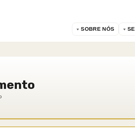
SOBRE NÓS
SE
amento
o