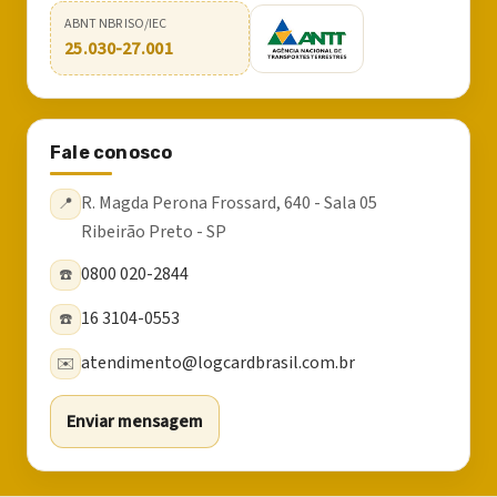
ABNT NBR ISO/IEC
25.030-27.001
Fale conosco
R. Magda Perona Frossard, 640 - Sala 05
📍
Ribeirão Preto - SP
0800 020-2844
☎️
16 3104-0553
☎️
atendimento@logcardbrasil.com.br
✉️
Enviar mensagem