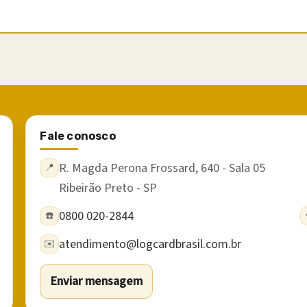
Fale conosco
R. Magda Perona Frossard, 640 - Sala 05
📍
Ribeirão Preto - SP
0800 020-2844
☎️
atendimento@logcardbrasil.com.br
✉️
Enviar mensagem