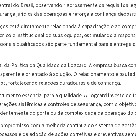
ntral do Brasil, observando rigorosamente os requisitos le
rança jurídica das operações e reforça a confiança deposita
ços está diretamente relacionada à capacitação e ao compr
co e institucional de suas equipes, estimulando a responsab
sionais qualificados são parte fundamental para a entrega d
al da Política da Qualidade da Logcard. A empresa busca c
sparente e orientado à solução. O relacionamento é pautado
, fortalecendo relações duradouras e de confiança.
rumento essencial para a qualidade. A Logcard investe de f
ações sistêmicas e controles de segurança, com o objetivo 
endentemente do porte ou da complexidade da operação do c
compromisso com a melhoria contínua do sistema de gestão
processos e da adoção de ações corretivas e preventivas semp