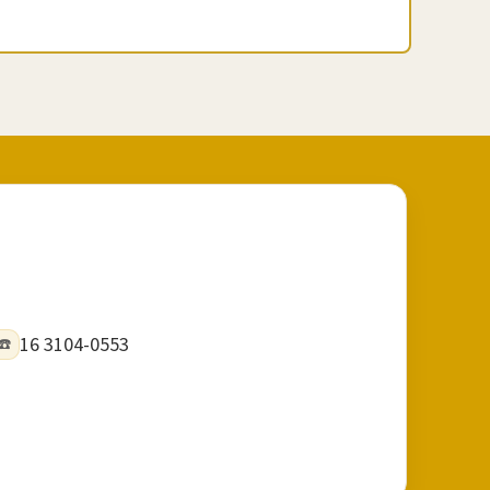
16 3104-0553
☎️