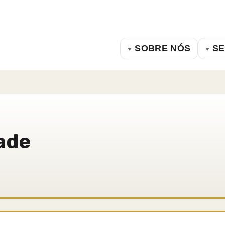
SOBRE NÓS
SE
dade