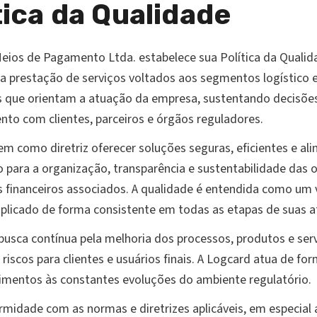
tica da Qualidade
Meios de Pagamento Ltda. estabelece sua Política da Qua
na prestação de serviços voltados aos segmentos logístico e
os que orientam a atuação da empresa, sustentando decisões
nto com clientes, parceiros e órgãos reguladores.
m como diretriz oferecer soluções seguras, eficientes e alin
o para a organização, transparência e sustentabilidade das 
s financeiros associados. A qualidade é entendida como um v
plicado de forma consistente em todas as etapas de suas a
sca contínua pela melhoria dos processos, produtos e servi
 riscos para clientes e usuários finais. A Logcard atua de 
mentos às constantes evoluções do ambiente regulatório.
dade com as normas e diretrizes aplicáveis, em especial a